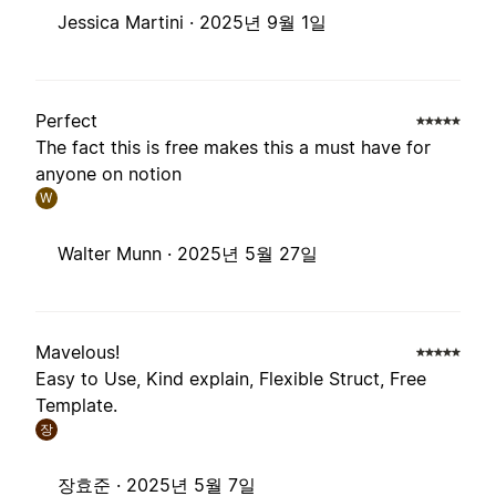
Jessica Martini ·
2025년 9월 1일
Perfect
The fact this is free makes this a must have for
anyone on notion
W
Walter Munn ·
2025년 5월 27일
Mavelous!
Easy to Use, Kind explain, Flexible Struct, Free
Template.
장
장효준 ·
2025년 5월 7일