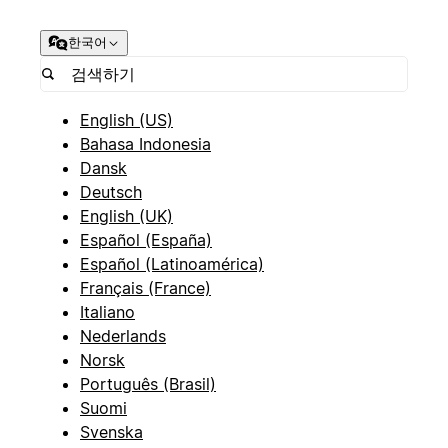
한국어
English (US)
Bahasa Indonesia
Dansk
Deutsch
English (UK)
Español (España)
Español (Latinoamérica)
Français (France)
Italiano
Nederlands
Norsk
Português (Brasil)
Suomi
Svenska