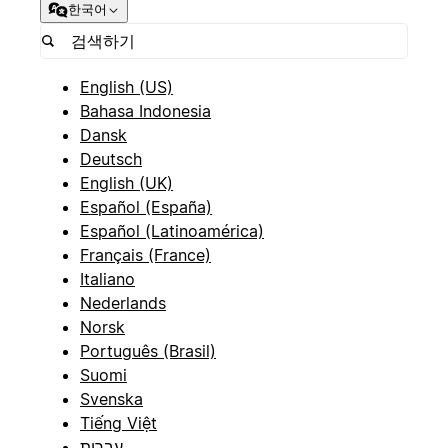
한국어
English (US)
Bahasa Indonesia
Dansk
Deutsch
English (UK)
Español (España)
Español (Latinoamérica)
Français (France)
Italiano
Nederlands
Norsk
Português (Brasil)
Suomi
Svenska
Tiếng Việt
עברית