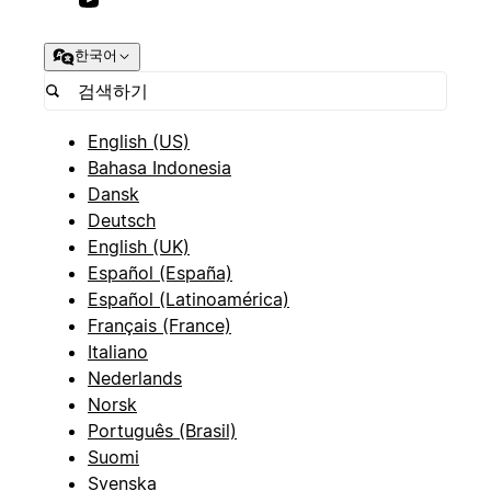
한국어
English (US)
Bahasa Indonesia
Dansk
Deutsch
English (UK)
Español (España)
Español (Latinoamérica)
Français (France)
Italiano
Nederlands
Norsk
Português (Brasil)
Suomi
Svenska