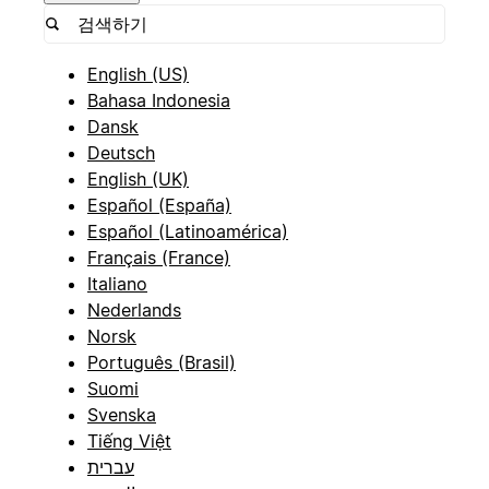
English (US)
Bahasa Indonesia
Dansk
Deutsch
English (UK)
Español (España)
Español (Latinoamérica)
Français (France)
Italiano
Nederlands
Norsk
Português (Brasil)
Suomi
Svenska
Tiếng Việt
עברית