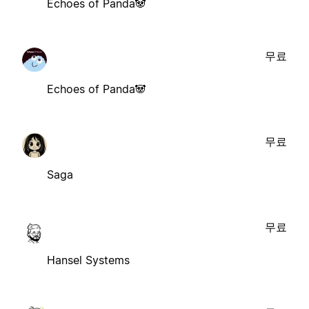
Echoes of Panda🐼
무료
Echoes of Panda🐼
무료
Saga
무료
Hansel Systems