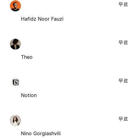
무료
Hafidz Noor Fauzi
무료
Theo
무료
Notion
무료
Nino Gorgiashvili