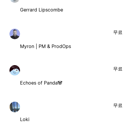
Gerrard Lipscombe
무료
Myron | PM & ProdOps
무료
Echoes of Panda🐼
무료
Loki