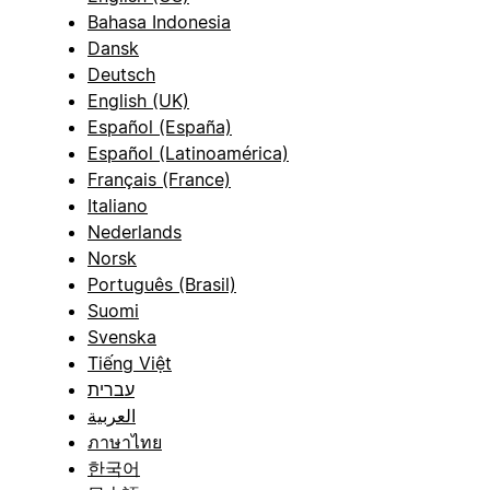
Bahasa Indonesia
Dansk
Deutsch
English (UK)
Español (España)
Español (Latinoamérica)
Français (France)
Italiano
Nederlands
Norsk
Português (Brasil)
Suomi
Svenska
Tiếng Việt
עברית
العربية
ภาษาไทย
한국어