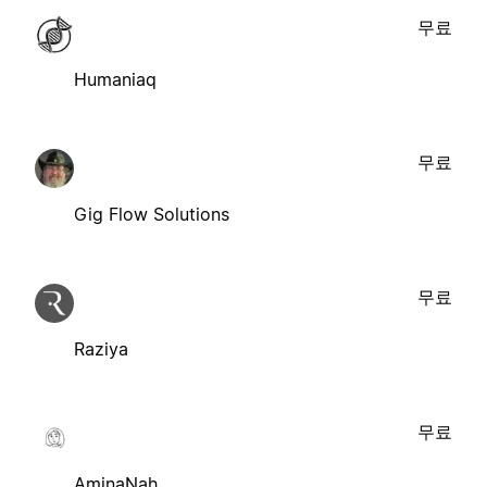
무료
Humaniaq
무료
Gig Flow Solutions
무료
Raziya
무료
AminaNah