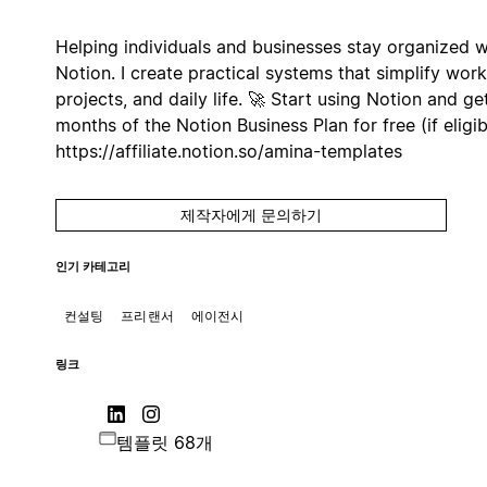
Helping individuals and businesses stay organized w
Notion. I create practical systems that simplify work
projects, and daily life. 🚀 Start using Notion and ge
months of the Notion Business Plan for free (if eligib
https://affiliate.notion.so/amina-templates
제작자에게 문의하기
인기 카테고리
컨설팅
프리랜서
에이전시
링크
템플릿 68개