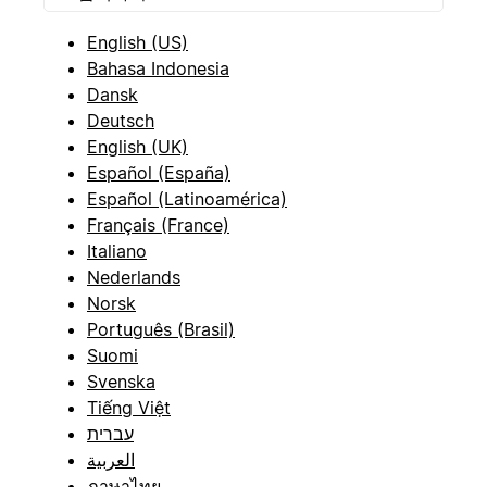
English (US)
Bahasa Indonesia
Dansk
Deutsch
English (UK)
Español (España)
Español (Latinoamérica)
Français (France)
Italiano
Nederlands
Norsk
Português (Brasil)
Suomi
Svenska
Tiếng Việt
עברית
العربية
ภาษาไทย