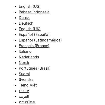
English (US)
Bahasa Indonesia
Dansk
Deutsch
English (UK)
Español (España)
Español (Latinoamérica)
Français (France)
Italiano
Nederlands
Norsk
Português (Brasil)
Suomi
Svenska
Tiếng Việt
עברית
العربية
ภาษาไทย