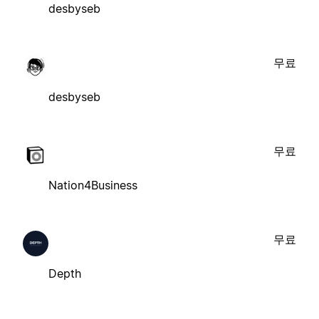
desbyseb
무료
desbyseb
무료
Nation4Business
무료
Depth