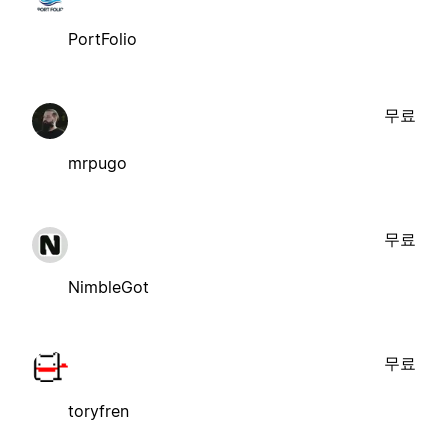
PortFolio
무료
mrpugo
무료
NimbleGot
무료
toryfren