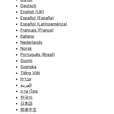
Deutsch
English (UK)
Español (España)
Español (Latinoamérica)
Français (France)
Italiano
Nederlands
Norsk
Português (Brasil)
Suomi
Svenska
Tiếng Việt
עברית
العربية
ภาษาไทย
한국어
日本語
简体中文