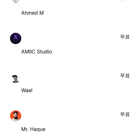
Ahmed M
무료
AMIIC Studio
무료
Wael
무료
Mr. Haque