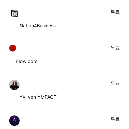
무료
Nation4Business
무료
F
Flowloom
무료
Yvi von YMPACT
무료