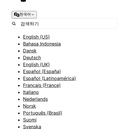
한국어
English (US)
Bahasa Indonesia
Dansk
Deutsch
English (UK)
Español (España)
Español (Latinoamérica)
Français (France)
Italiano
Nederlands
Norsk
Português (Brasil)
Suomi
Svenska