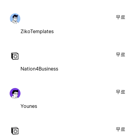
무료
ZikoTemplates
무료
Nation4Business
무료
Younes
무료