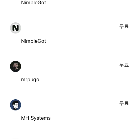
NimbleGot
무료
NimbleGot
무료
mrpugo
무료
MH Systems