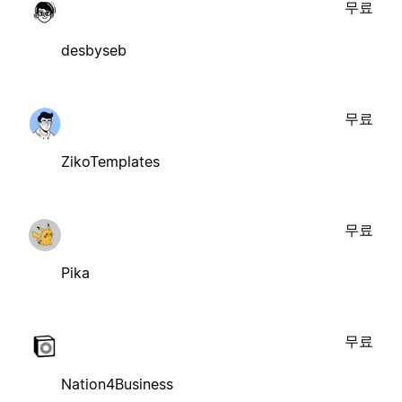
무료
desbyseb
무료
ZikoTemplates
무료
Pika
무료
Nation4Business