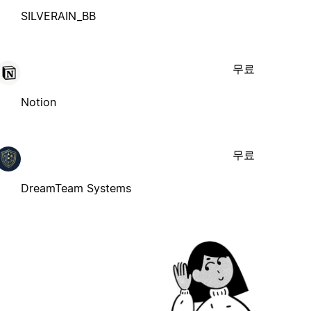
SILVERAIN_BB
무료
Notion
무료
DreamTeam Systems