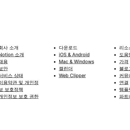
회사 소개
다운로드
리소
Notion 소개
iOS & Android
도움
채용
Mac & Windows
가격
보안
캘린더
블로
서비스 상태
Web Clipper
커뮤
이용약관 및 개인정
연결
보 보호정책
템플
개인정보 보호 권한
파트