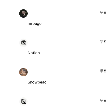
무
mrpugo
무
Notion
무
Snowbead
무