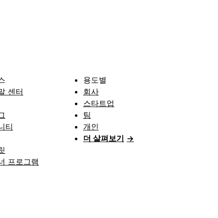
스
용도별
말 센터
회사
스타트업
그
팀
니티
개인
더 살펴보기
→
릿
너 프로그램