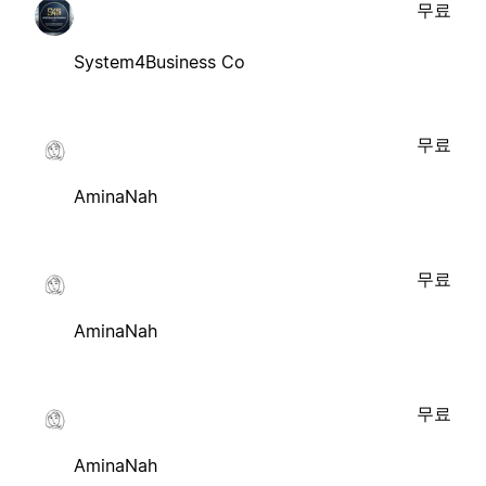
무료
System4Business Co
무료
AminaNah
무료
AminaNah
무료
AminaNah