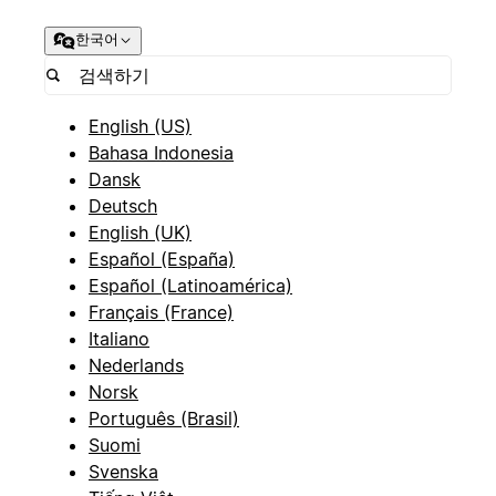
한국어
English (US)
Bahasa Indonesia
Dansk
Deutsch
English (UK)
Español (España)
Español (Latinoamérica)
Français (France)
Italiano
Nederlands
Norsk
Português (Brasil)
Suomi
Svenska