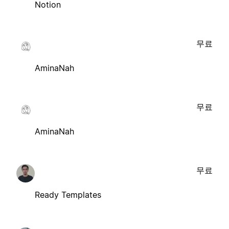
Notion
무료
AminaNah
무료
AminaNah
무료
Ready Templates