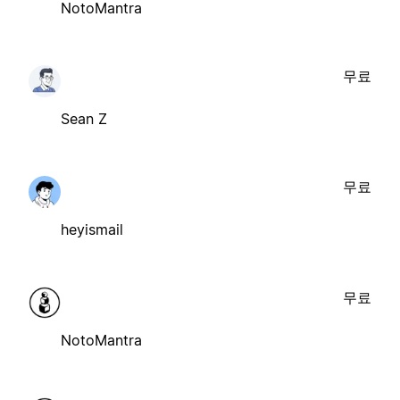
NotoMantra
무료
Sean Z
무료
heyismail
무료
NotoMantra