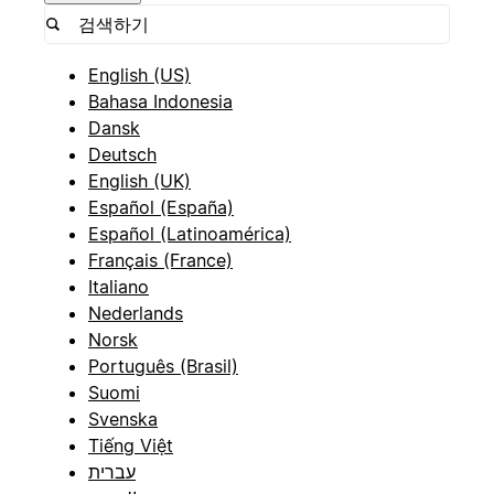
English (US)
Bahasa Indonesia
Dansk
Deutsch
English (UK)
Español (España)
Español (Latinoamérica)
Français (France)
Italiano
Nederlands
Norsk
Português (Brasil)
Suomi
Svenska
Tiếng Việt
עברית