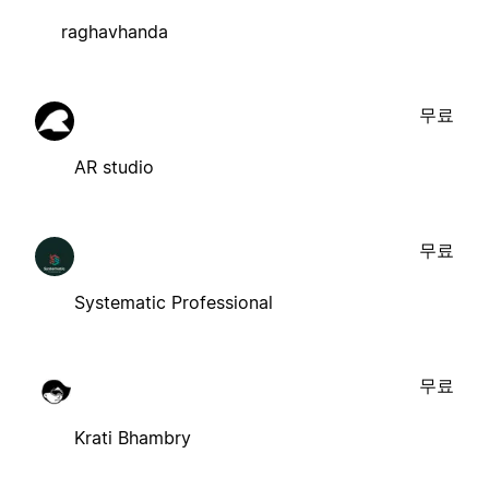
raghavhanda
무료
AR studio
무료
Systematic Professional
무료
Krati Bhambry