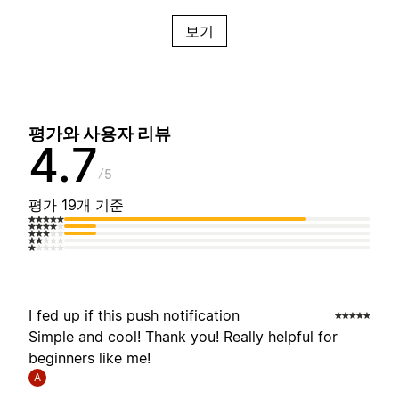
보기
평가와 사용자 리뷰
4.7
5
평가 19개 기준
I fed up if this push notification
Simple and cool! Thank you! Really helpful for
beginners like me!
A