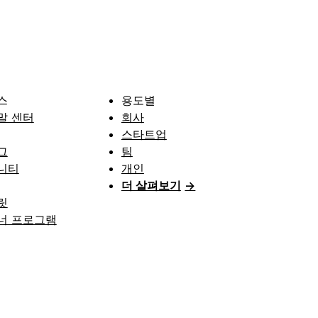
스
용도별
말 센터
회사
스타트업
그
팀
니티
개인
더 살펴보기
→
릿
너 프로그램