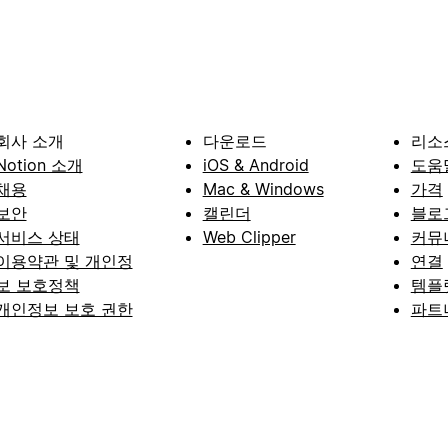
회사 소개
다운로드
리소
Notion 소개
iOS & Android
도움
채용
Mac & Windows
가격
보안
캘린더
블로
서비스 상태
Web Clipper
커뮤
이용약관 및 개인정
연결
보 보호정책
템플
개인정보 보호 권한
파트