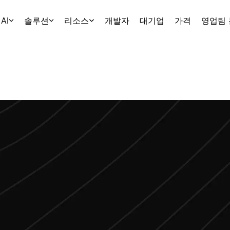
AI
솔루션
리소스
개발자
대기업
가격
영업팀