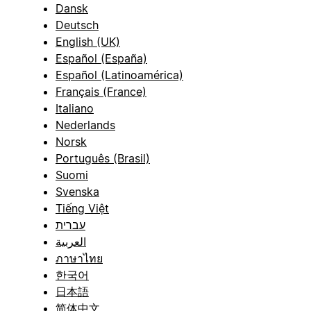
Dansk
Deutsch
English (UK)
Español (España)
Español (Latinoamérica)
Français (France)
Italiano
Nederlands
Norsk
Português (Brasil)
Suomi
Svenska
Tiếng Việt
עברית
العربية
ภาษาไทย
한국어
日本語
简体中文