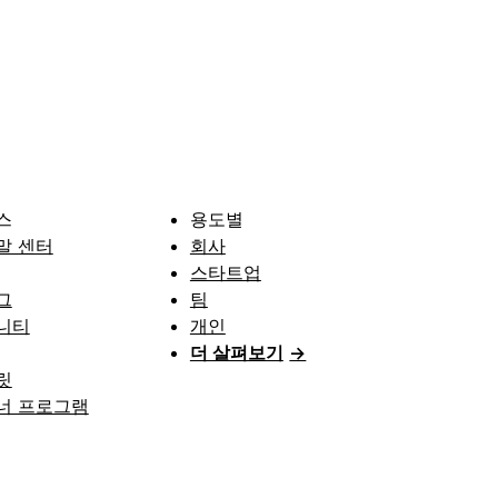
스
용도별
말 센터
회사
스타트업
그
팀
니티
개인
더 살펴보기
→
릿
너 프로그램