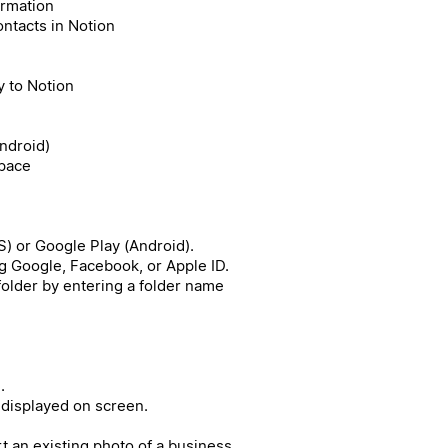
ormation
ntacts in Notion
 to Notion
Android)
space
) or Google Play (Android).
g Google, Facebook, or Apple ID.
 folder by entering a folder name
.
 displayed on screen.
rt an existing photo of a business