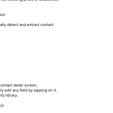
ion
cally detect and extract contact
ontact detail screen.
 edit any field by tapping on it.
fy library.
ly)