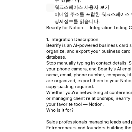
워크스페이스 사용자 보기
이메일 주소를 포함한 워크스페이스 
상세정보를 읽습니다.
Bearify for Notion — Integration Listing 
1. Integration Description
Bearify is an AI-powered business card sc
organize, and export your business card c
database.
Stop manually typing in contact details. 
your phone camera, and Bearify's AI engin
name, email, phone number, company, tit
are organized, export them to your Noti
copy-pasting required.
Whether you're networking at conferences
or managing client relationships, Bearify
your favorite tool — Notion.
Who is it for?
Sales professionals managing leads and
Entrepreneurs and founders building the