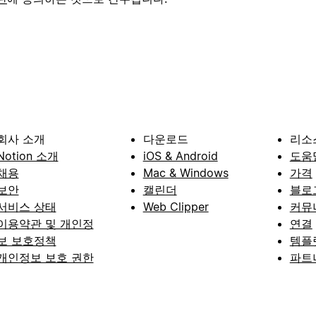
회사 소개
다운로드
리소
Notion 소개
iOS & Android
도움
채용
Mac & Windows
가격
보안
캘린더
블로
서비스 상태
Web Clipper
커뮤
이용약관 및 개인정
연결
보 보호정책
템플
개인정보 보호 권한
파트