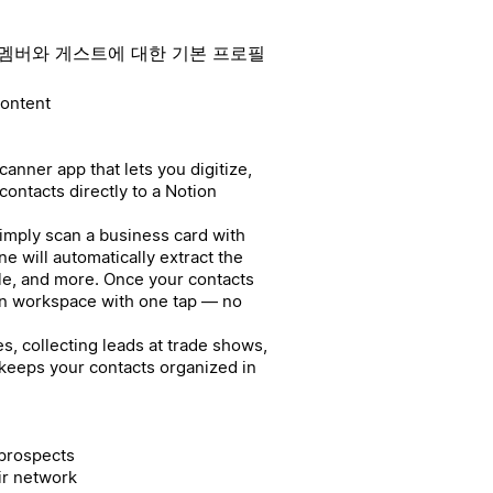
멤버와 게스트에 대한 기본 프로필
Content
anner app that lets you digitize,
ontacts directly to a Notion
Simply scan a business card with
e will automatically extract the
le, and more. Once your contacts
on workspace with one tap — no
, collecting leads at trade shows,
 keeps your contacts organized in
 prospects
ir network