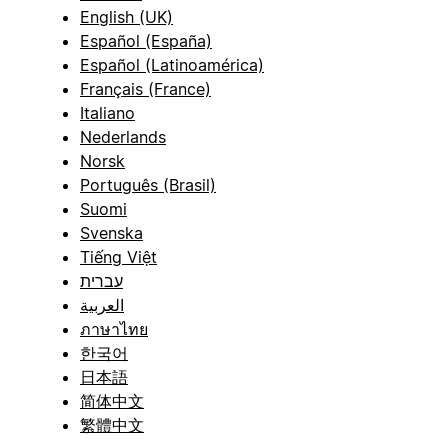
English (UK)
Español (España)
Español (Latinoamérica)
Français (France)
Italiano
Nederlands
Norsk
Português (Brasil)
Suomi
Svenska
Tiếng Việt
עברית
العربية
ภาษาไทย
한국어
日本語
简体中文
繁體中文