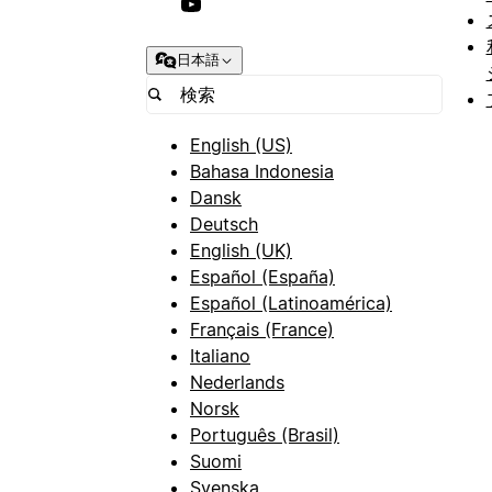
日本語
English (US)
Bahasa Indonesia
Dansk
Deutsch
English (UK)
Español (España)
Español (Latinoamérica)
Français (France)
Italiano
Nederlands
Norsk
Português (Brasil)
Suomi
Svenska