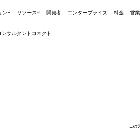
ョン
リソース
開発者
エンタープライズ
料金
営業
コンサルタント
コネクト
この