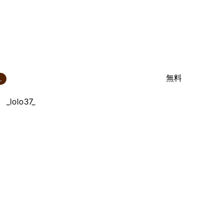
無料
_
_lolo37_