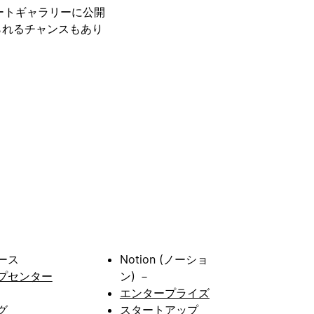
レートギャラリーに公開
られるチャンスもあり
ース
Notion (ノーショ
プセンター
ン) －
エンタープライズ
グ
スタートアップ