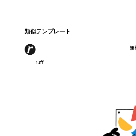
類似テンプレート
無
ruff