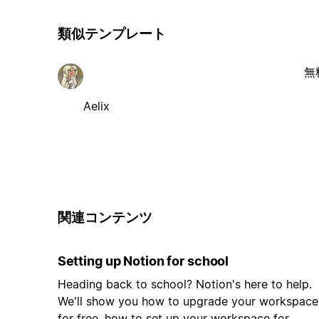
類似テンプレート
無
Aelix
関連コンテンツ
Setting up Notion for school
Heading back to school? Notion's here to help.
We'll show you how to upgrade your workspace
for free, how to set up your workspace for