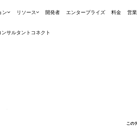
ョン
リソース
開発者
エンタープライズ
料金
営業
コンサルタント
コネクト
この