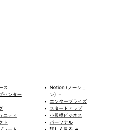
ース
Notion (ノーショ
プセンター
ン) －
エンタープライズ
グ
スタートアップ
ュニティ
小規模ビジネス
クト
パーソナル
プレート
詳しく見る
→