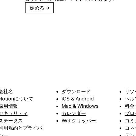
始める
→
会社名
ダウンロード
リソ
Notionについて
iOS & Android
ヘル
採用情報
Mac & Windows
料金
セキュリティ
カレンダー
ブロ
ステータス
Webクリッパー
コミ
利用規約とプライバ
コネ
シー
テン