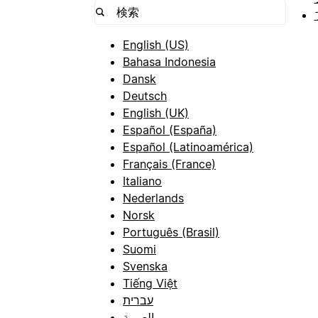
English (US)
Bahasa Indonesia
Dansk
Deutsch
English (UK)
Español (España)
Español (Latinoamérica)
Français (France)
Italiano
Nederlands
Norsk
Português (Brasil)
Suomi
Svenska
Tiếng Việt
עברית
العربية