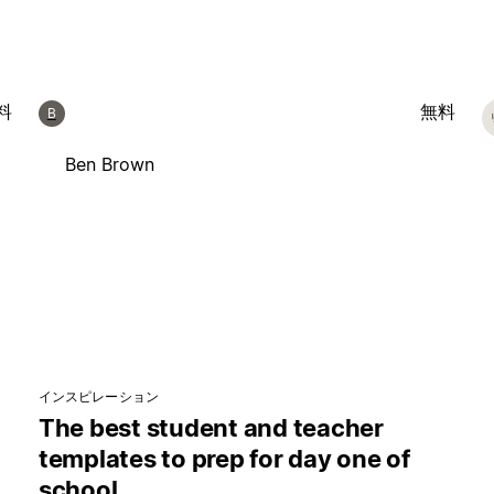
料
無料
B
Ben Brown
インスピレーション
The best student and teacher
templates to prep for day one of
school