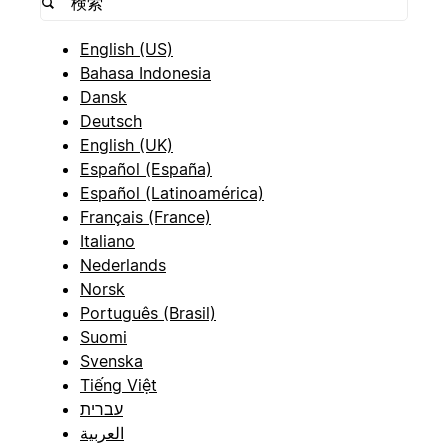
English (US)
Bahasa Indonesia
Dansk
Deutsch
English (UK)
Español (España)
Español (Latinoamérica)
Français (France)
Italiano
Nederlands
Norsk
Português (Brasil)
Suomi
Svenska
Tiếng Việt
עברית
العربية