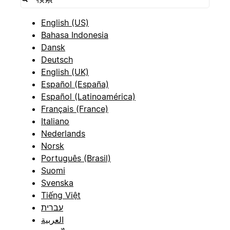
English (US)
Bahasa Indonesia
Dansk
Deutsch
English (UK)
Español (España)
Español (Latinoamérica)
Français (France)
Italiano
Nederlands
Norsk
Português (Brasil)
Suomi
Svenska
Tiếng Việt
עברית
العربية