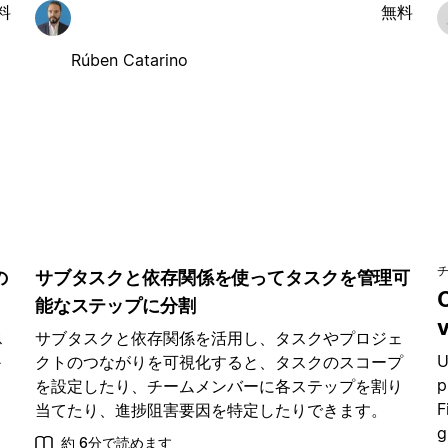
料
無料
Rúben Catarino
の
サブタスクと依存関係を使ってタスクを管理可
C
能なステップに分割
v
ス
サブタスクと依存関係を活用し、タスクやプロジェ
U
か
クトのつながりを可視化すると、タスクのスコープ
p
ス
を設定したり、チームメンバーに各ステップを割り
F
ス
当てたり、進捗阻害要因を特定したりできます。
g
約 6分で読めます