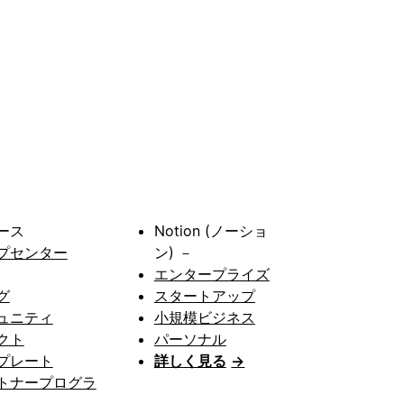
ース
Notion (ノーショ
プセンター
ン) －
エンタープライズ
グ
スタートアップ
ュニティ
小規模ビジネス
クト
パーソナル
プレート
詳しく見る
→
トナープログラ