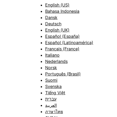
English (US)
Bahasa Indonesia
Dansk
Deutsch
English (UK)
Español (España)
Español (Latinoamérica)
Français (France)
Italiano
Nederlands
Norsk
Português (Brasil)
Suomi
Svenska
Tiếng Việt
עברית
العربية
ภาษาไทย