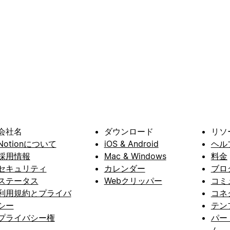
会社名
ダウンロード
リソ
Notionについて
iOS & Android
ヘル
採用情報
Mac & Windows
料金
セキュリティ
カレンダー
ブロ
ステータス
Webクリッパー
コミ
利用規約とプライバ
コネ
シー
テン
プライバシー権
パー