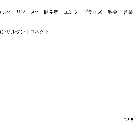
ョン
リソース
開発者
エンタープライズ
料金
営業
コンサルタント
コネクト
この