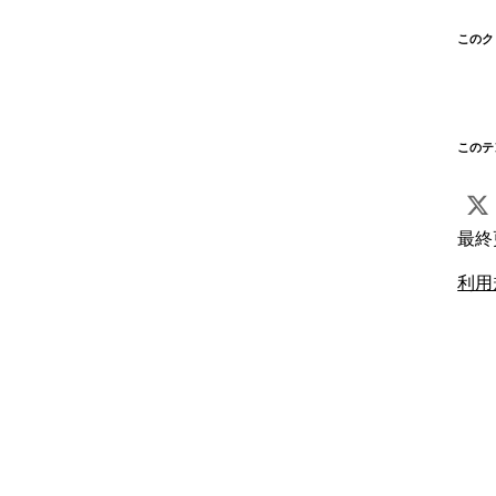
このク
このテ
最終
利用