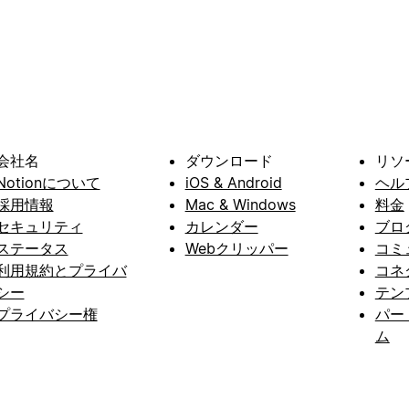
会社名
ダウンロード
リソ
Notionについて
iOS & Android
ヘル
採用情報
Mac & Windows
料金
セキュリティ
カレンダー
ブロ
ステータス
Webクリッパー
コミ
利用規約とプライバ
コネ
シー
テン
プライバシー権
パー
ム