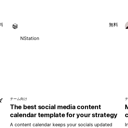
料
無料
NStation
チーム向け
ダ
The best social media content
M
calendar template for your strategy
、
A content calendar keeps your socials updated
I
ム