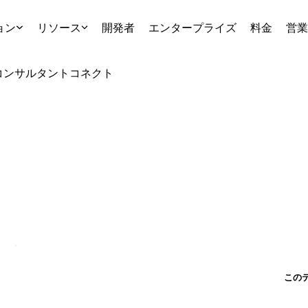
ョン
リソース
開発者
エンタープライズ
料金
営業
コンサルタント
コネクト
この