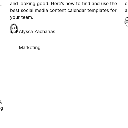
and looking good. Here’s how to find and use the
c
ま
best social media content calendar templates for
a
your team.
Alyssa Zacharias
Marketing
,
ng