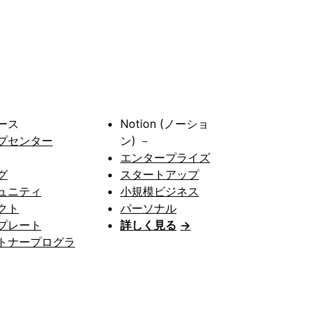
ース
Notion (ノーショ
プセンター
ン) －
エンタープライズ
グ
スタートアップ
ュニティ
小規模ビジネス
クト
パーソナル
プレート
詳しく見る
→
トナープログラ