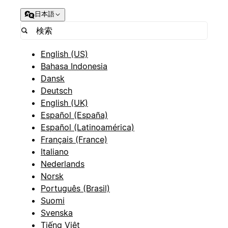
日本語
English (US)
Bahasa Indonesia
Dansk
Deutsch
English (UK)
Español (España)
Español (Latinoamérica)
Français (France)
Italiano
Nederlands
Norsk
Português (Brasil)
Suomi
Svenska
Tiếng Việt