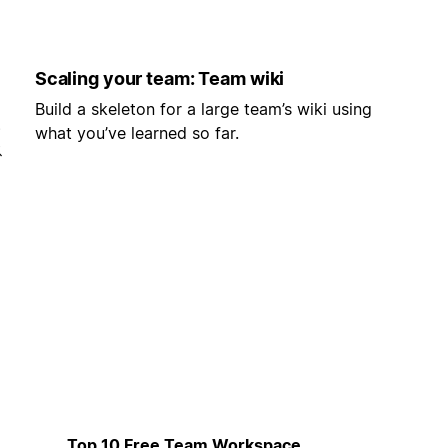
Scaling your team: Team wiki
Build a skeleton for a large team’s wiki using
い
what you’ve learned so far.
ス
用
Top 10 Free Team Workspace