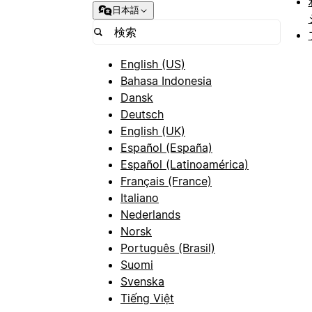
日本語
English (US)
Bahasa Indonesia
Dansk
Deutsch
English (UK)
Español (España)
Español (Latinoamérica)
Français (France)
Italiano
Nederlands
Norsk
Português (Brasil)
Suomi
Svenska
Tiếng Việt