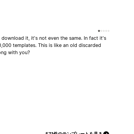
ownload it, it's not even the same. In fact it's
0,000 templates. This is like an old discarded
ong with you?
571件のテンプレートを見る