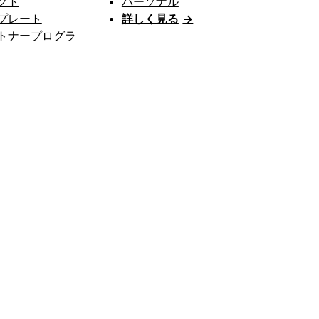
クト
パーソナル
プレート
詳しく見る
→
トナープログラ