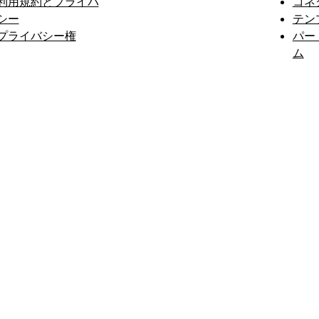
利用規約とプライバ
コネ
シー
テン
プライバシー権
パー
ム