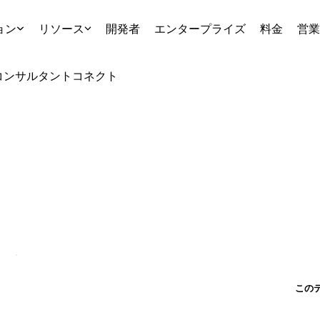
ョン
リソース
開発者
エンタープライズ
料金
営業
コンサルタント
コネクト
この