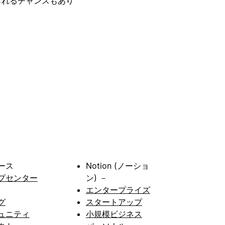
られるチャンスもあり
ース
Notion (ノーショ
プセンター
ン) －
エンタープライズ
グ
スタートアップ
ュニティ
小規模ビジネス