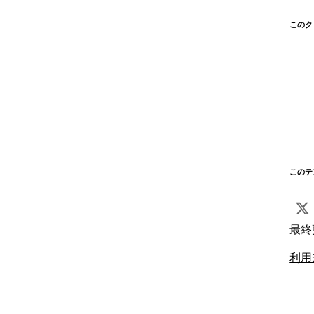
このク
このテ
最終
利用