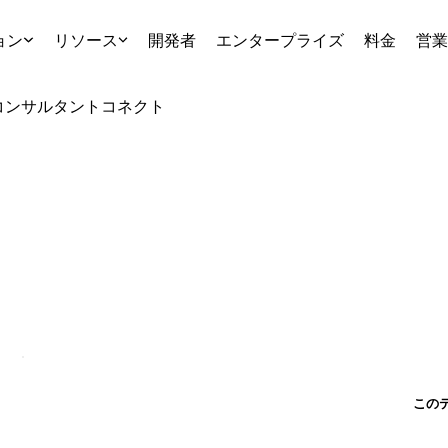
ョン
リソース
開発者
エンタープライズ
料金
営業
コンサルタント
コネクト
この