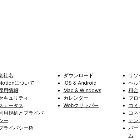
会社名
ダウンロード
リソ
Notionについて
iOS & Android
ヘル
採用情報
Mac & Windows
料金
セキュリティ
カレンダー
ブロ
ステータス
Webクリッパー
コミ
利用規約とプライバ
コネ
シー
テン
プライバシー権
パー
ム