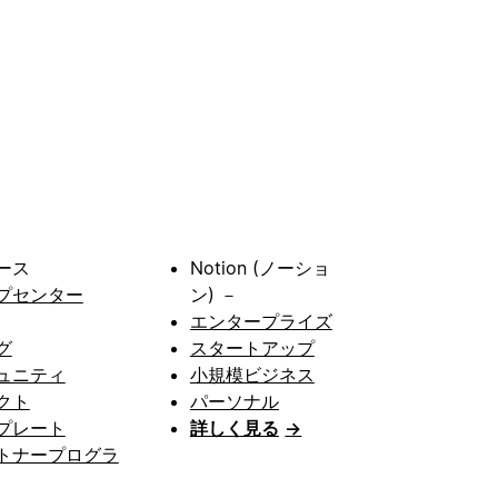
ース
Notion (ノーショ
プセンター
ン) －
エンタープライズ
グ
スタートアップ
ュニティ
小規模ビジネス
クト
パーソナル
プレート
詳しく見る
→
トナープログラ