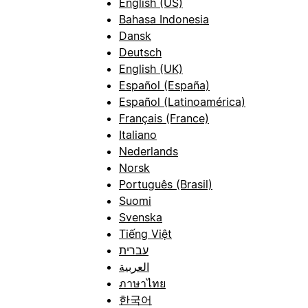
English (US)
Bahasa Indonesia
Dansk
Deutsch
English (UK)
Español (España)
Español (Latinoamérica)
Français (France)
Italiano
Nederlands
Norsk
Português (Brasil)
Suomi
Svenska
Tiếng Việt
עברית
العربية
ภาษาไทย
한국어