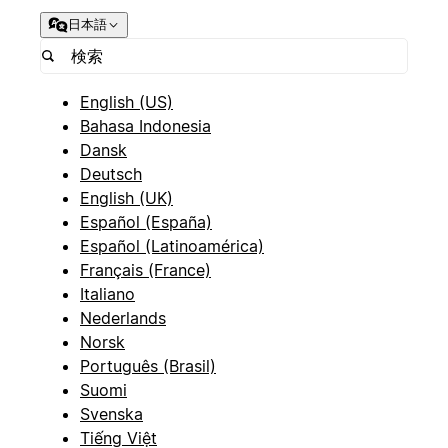
日本語
English (US)
Bahasa Indonesia
Dansk
Deutsch
English (UK)
Español (España)
Español (Latinoamérica)
Français (France)
Italiano
Nederlands
Norsk
Português (Brasil)
Suomi
Svenska
Tiếng Việt