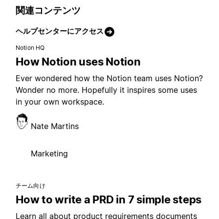
関連コンテンツ
ヘルプセンターにアクセス
Notion HQ
How Notion uses Notion
Ever wondered how the Notion team uses Notion?
Wonder no more. Hopefully it inspires some uses
in your own workspace.
Nate Martins
Marketing
チーム向け
How to write a PRD in 7 simple steps
Learn all about product requirements documents