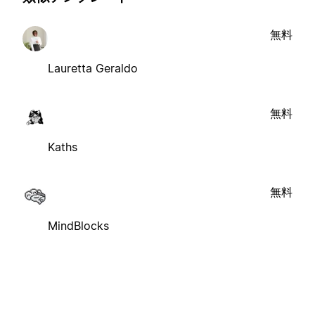
無料
Lauretta Geraldo
無料
Kaths
無料
MindBlocks