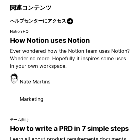
関連コンテンツ
ヘルプセンターにアクセス
Notion HQ
How Notion uses Notion
Ever wondered how the Notion team uses Notion?
Wonder no more. Hopefully it inspires some uses
in your own workspace.
Nate Martins
Marketing
チーム向け
How to write a PRD in 7 simple steps
Learn all about product requirements documents