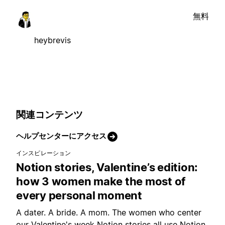
無料
heybrevis
関連コンテンツ
ヘルプセンターにアクセス
インスピレーション
Notion stories, Valentine’s edition:
how 3 women make the most of
every personal moment
A dater. A bride. A mom. The women who center
our Valentine's week Notion stories all use Notion