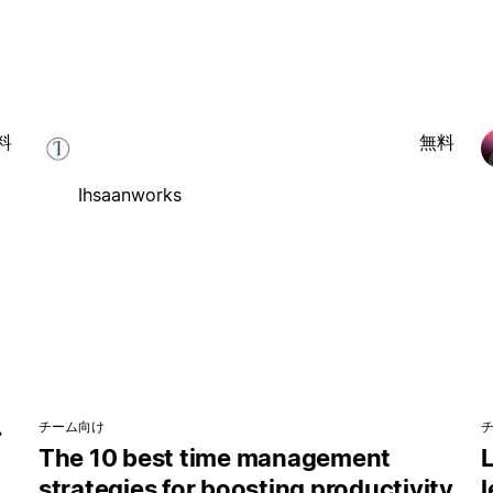
料
無料
Ihsaanworks
チーム向け
・
The 10 best time management
L
strategies for boosting productivity