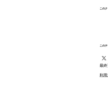
このク
このテ
最終
利用