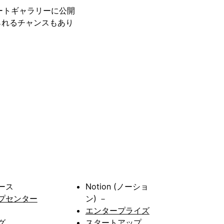
レートギャラリーに公開
られるチャンスもあり
ース
Notion (ノーショ
プセンター
ン) －
エンタープライズ
グ
スタートアップ