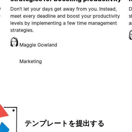
を
Don’t let your days get away from you. Instead,
D
ワ
meet every deadline and boost your productivity
s
で
levels by implementing a few time management
a
strategies.
Maggie Gowland
Marketing
テンプレートを提出する