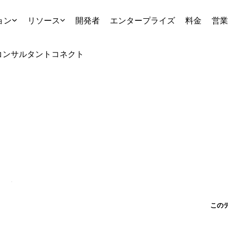
ョン
リソース
開発者
エンタープライズ
料金
営業
コンサルタント
コネクト
この