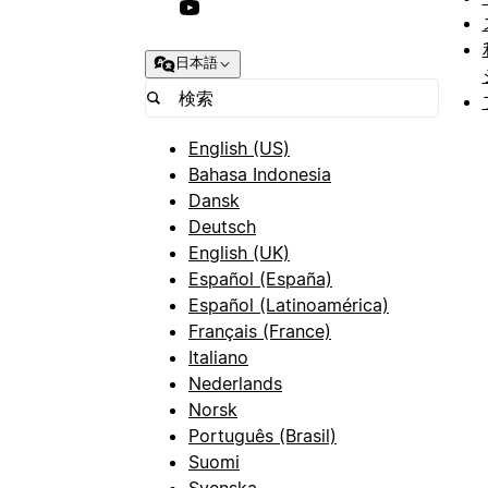
日本語
English (US)
Bahasa Indonesia
Dansk
Deutsch
English (UK)
Español (España)
Español (Latinoamérica)
Français (France)
Italiano
Nederlands
Norsk
Português (Brasil)
Suomi
Svenska