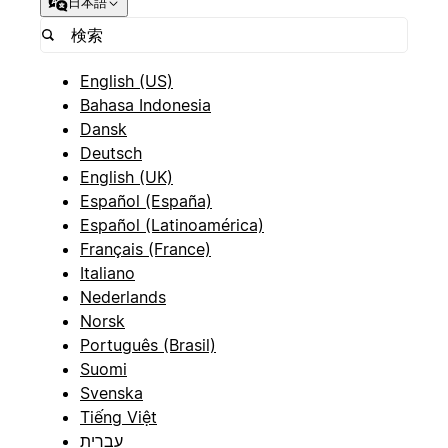
日本語
English (US)
Bahasa Indonesia
Dansk
Deutsch
English (UK)
Español (España)
Español (Latinoamérica)
Français (France)
Italiano
Nederlands
Norsk
Português (Brasil)
Suomi
Svenska
Tiếng Việt
עברית