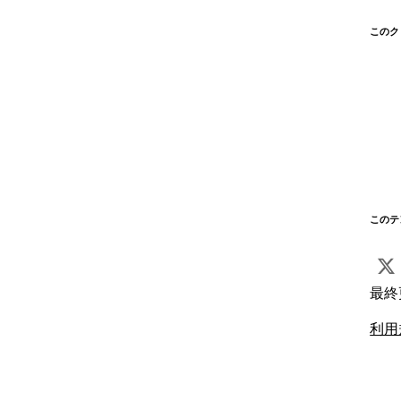
このク
このテ
最終
利用