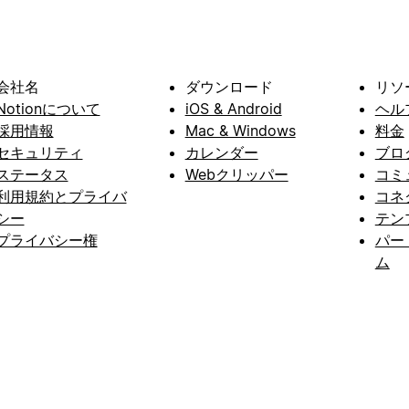
会社名
ダウンロード
リソ
Notionについて
iOS & Android
ヘル
採用情報
Mac & Windows
料金
セキュリティ
カレンダー
ブロ
ステータス
Webクリッパー
コミ
利用規約とプライバ
コネ
シー
テン
プライバシー権
パー
ム