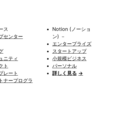
ース
Notion (ノーショ
プセンター
ン) －
エンタープライズ
グ
スタートアップ
ュニティ
小規模ビジネス
クト
パーソナル
プレート
詳しく見る
→
トナープログラ