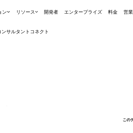
ョン
リソース
開発者
エンタープライズ
料金
営業
コンサルタント
コネクト
この