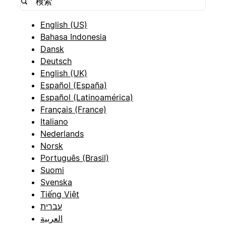
English (US)
Bahasa Indonesia
Dansk
Deutsch
English (UK)
Español (España)
Español (Latinoamérica)
Français (France)
Italiano
Nederlands
Norsk
Português (Brasil)
Suomi
Svenska
Tiếng Việt
עברית
العربية