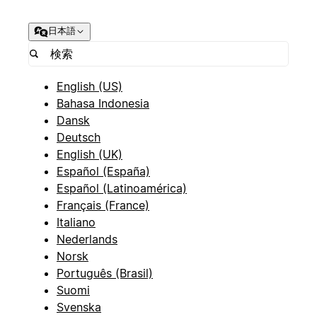
日本語
English (US)
Bahasa Indonesia
Dansk
Deutsch
English (UK)
Español (España)
Español (Latinoamérica)
Français (France)
Italiano
Nederlands
Norsk
Português (Brasil)
Suomi
Svenska