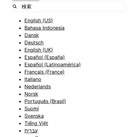
English (US)
Bahasa Indonesia
Dansk
Deutsch
English (UK)
Español (España)
Español (Latinoamérica)
Français (France)
Italiano
Nederlands
Norsk
Português (Brasil)
Suomi
Svenska
Tiếng Việt
עברית