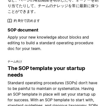
ると、ページの有効期限を明示したり、オーナーを割
り当てたりして、チームのナレッジを常に最新に保つ
ことができます。
約 8分で読めます
SOP document
Apply your new knowledge about blocks and
editing to build a standard operating procedure
doc for your team.
チーム向け
The SOP template your startup
needs
Standard operating procedures (SOPs) don’t have
to be painful to maintain or systematize. Having
an SOP template in place will set your startup up
for success. With an SOP template to start with,
standard guidelines, and rigorous taxonomy, SOPs