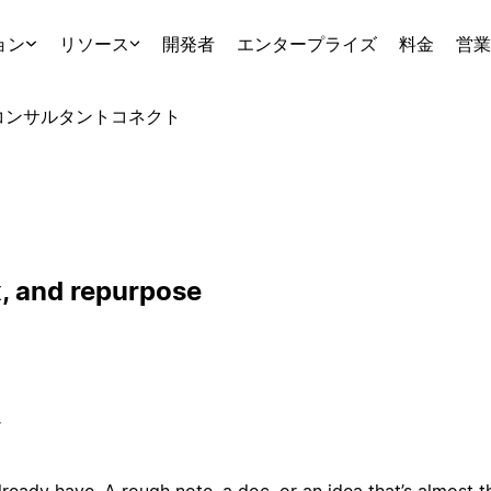
ョン
リソース
開発者
エンタープライズ
料金
営業
コンサルタント
コネクト
x, and repurpose
ト
ready have. A rough note, a doc, or an idea that’s almost t