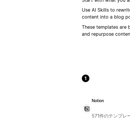
Use AI Skills to rewri
content into a blog po
These templates are bu
and repurpose conten
1
Notion
571件のテンプレ