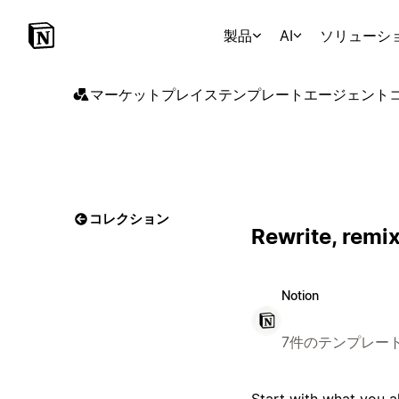
製品
AI
ソリューシ
マーケットプレイス
テンプレート
エージェント
コレクション
Rewrite, remi
Notion
7件のテンプレー
Start with what you al