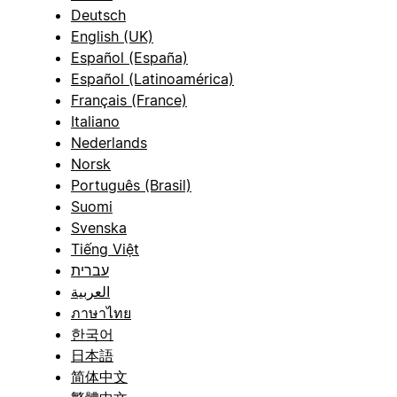
Deutsch
English (UK)
Español (España)
Español (Latinoamérica)
Français (France)
Italiano
Nederlands
Norsk
Português (Brasil)
Suomi
Svenska
Tiếng Việt
עברית
العربية
ภาษาไทย
한국어
日本語
简体中文