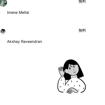
無料
Imene Mellal
無料
Akshay Raveendran