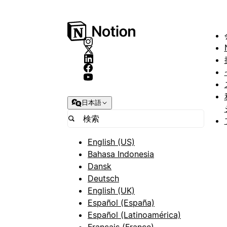
日本語
English (US)
Bahasa Indonesia
Dansk
Deutsch
English (UK)
Español (España)
Español (Latinoamérica)
Français (France)