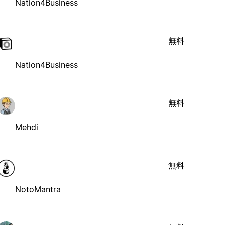
Nation4Business
無料
Nation4Business
無料
Mehdi
無料
NotoMantra