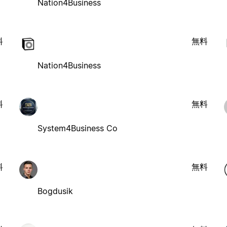
Nation4Business
料
無料
Nation4Business
料
無料
System4Business Co
料
無料
Bogdusik