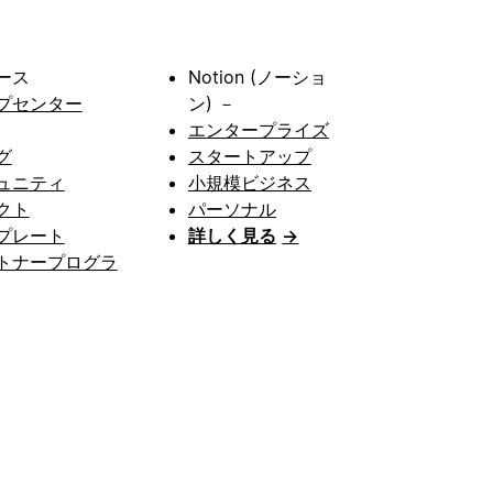
ース
Notion (ノーショ
プセンター
ン) －
エンタープライズ
グ
スタートアップ
ュニティ
小規模ビジネス
クト
パーソナル
プレート
詳しく見る
→
トナープログラ