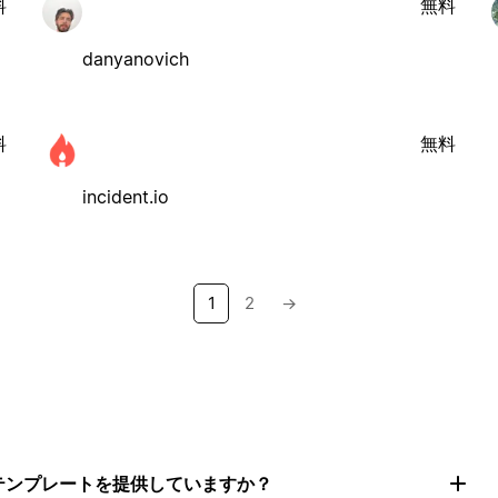
料
無料
danyanovich
料
無料
incident.io
1
2
→
トテンプレートを提供していますか？