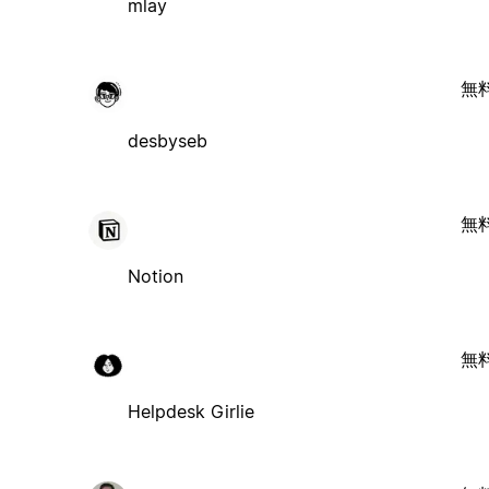
mlay
無
desbyseb
無
Notion
無
Helpdesk Girlie