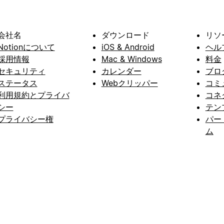
会社名
ダウンロード
リソ
Notionについて
iOS & Android
ヘル
採用情報
Mac & Windows
料金
セキュリティ
カレンダー
ブロ
ステータス
Webクリッパー
コミ
利用規約とプライバ
コネ
シー
テン
プライバシー権
パー
ム