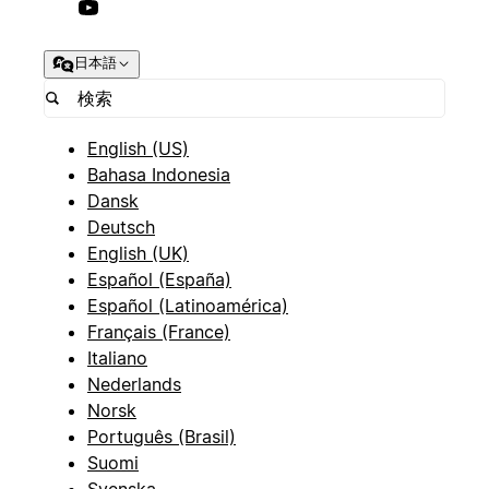
日本語
English (US)
Bahasa Indonesia
Dansk
Deutsch
English (UK)
Español (España)
Español (Latinoamérica)
Français (France)
Italiano
Nederlands
Norsk
Português (Brasil)
Suomi
Svenska