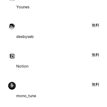
Younes
無料
desbyseb
無料
Notion
無料
mono_tune