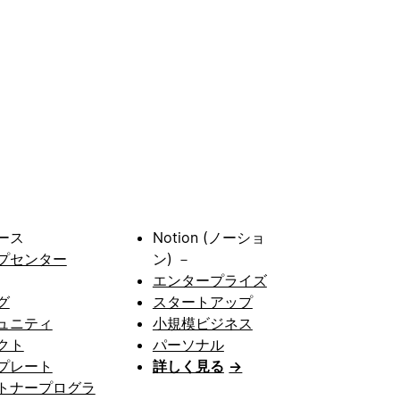
ース
Notion (ノーショ
プセンター
ン) －
エンタープライズ
グ
スタートアップ
ュニティ
小規模ビジネス
クト
パーソナル
プレート
詳しく見る
→
トナープログラ