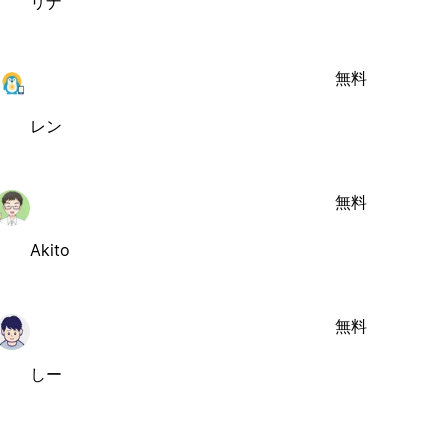
リナ
無料
レン
無料
Akito
無料
しー