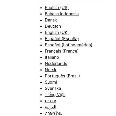
English (US)
Bahasa Indonesia
Dansk
Deutsch
English (UK)
Español (España)
Español (Latinoamérica)
Français (France)
Italiano
Nederlands
Norsk
Português (Brasil)
Suomi
Svenska
Tiếng Việt
עברית
العربية
ภาษาไทย