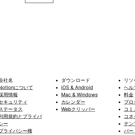
会社名
ダウンロード
リソ
Notionについて
iOS & Android
ヘル
採用情報
Mac & Windows
料金
セキュリティ
カレンダー
ブロ
ステータス
Webクリッパー
コミ
利用規約とプライバ
コネ
シー
テン
プライバシー権
パー