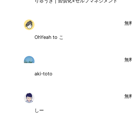
りゅうき | 習慣化×セルフマネジメント
無
OhYeah to こ
無
aki-toto
無
しー