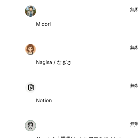
無
Midori
無
Nagisa / なぎさ
無
Notion
無