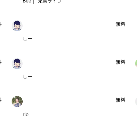
Bee｜ 充実ライフ
料
無料
しー
料
無料
しー
料
無料
rie