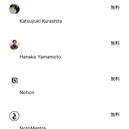
無料
Katsuyuki Kurashita
無料
Hanaka Yamamoto
無料
Notion
無料
NotoMantra