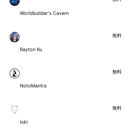
Worldbuilder's Cavern
無料
Rayton Ku
無料
NotoMantra
無料
loki