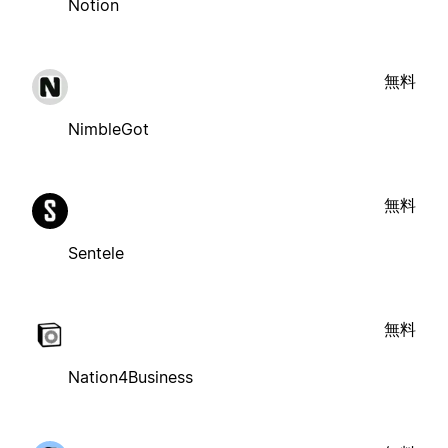
Notion
無料
NimbleGot
無料
Sentele
無料
Nation4Business