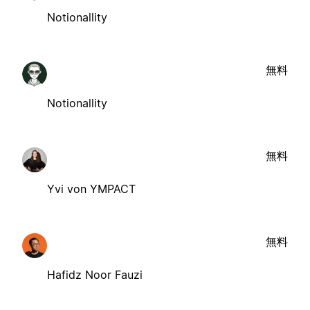
Notionallity
無料
Notionallity
無料
Yvi von YMPACT
無料
Hafidz Noor Fauzi