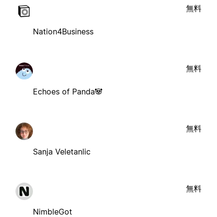
無料
Nation4Business
無料
Echoes of Panda🐼
無料
Sanja Veletanlic
無料
NimbleGot