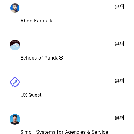
無料
Abdo Karmalla
無料
Echoes of Panda🐼
無料
UX Quest
無料
Simo | Systems for Agencies & Service