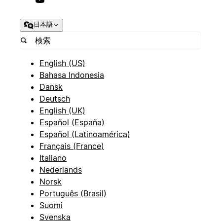
日本語
English (US)
Bahasa Indonesia
Dansk
Deutsch
English (UK)
Español (España)
Español (Latinoamérica)
Français (France)
Italiano
Nederlands
Norsk
Português (Brasil)
Suomi
Svenska