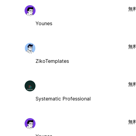
無
Younes
無
ZikoTemplates
無
Systematic Professional
無