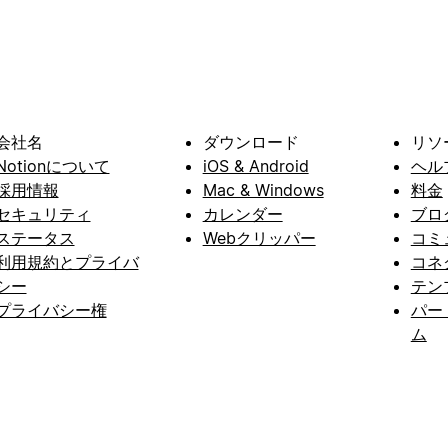
会社名
ダウンロード
リソ
Notionについて
iOS & Android
ヘル
採用情報
Mac & Windows
料金
セキュリティ
カレンダー
ブロ
ステータス
Webクリッパー
コミ
利用規約とプライバ
コネ
シー
テン
プライバシー権
パー
ム