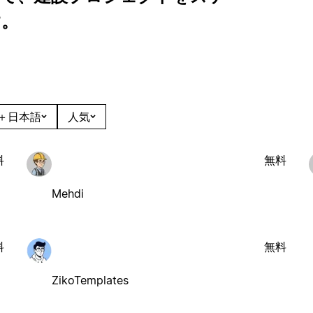
す。
＋日本語
人気
料
無料
Mehdi
料
無料
ZikoTemplates