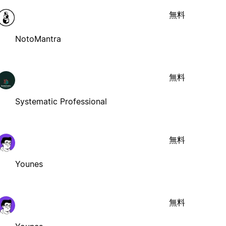
無料
NotoMantra
無料
Systematic Professional
無料
Younes
無料