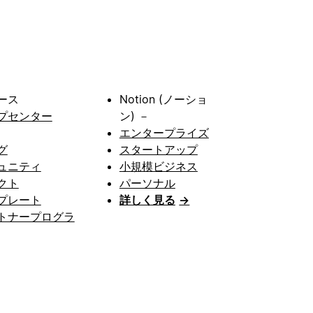
ース
Notion (ノーショ
プセンター
ン) －
エンタープライズ
グ
スタートアップ
ュニティ
小規模ビジネス
クト
パーソナル
プレート
詳しく見る
→
トナープログラ